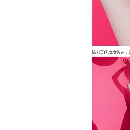
陈都灵的粉粉妆造，超