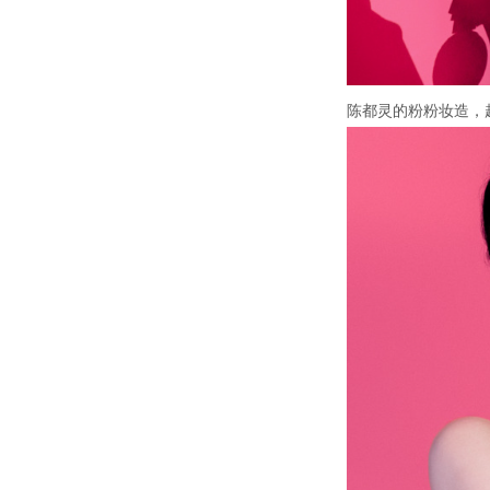
陈都灵的粉粉妆造，超