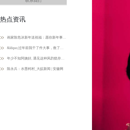
联系我们
热点资讯
画家陈危冰新年送祝福：愿你新年事业有成步步高，财源广进福气绕
&ldquo;过年前我干了件大事，救了别人一条命！&rdquo;
年少不知阿姨好, 遇见这种风韵犹存的阿姨至少可以少奋斗20年
陈永兵：水墨柯村_大皖新闻 | 安徽网