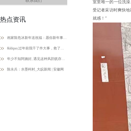
联系我们
室里唯一的一位洗澡
受记者采访时爽快地
热点资讯
就感！”
画家陈危冰新年送祝福：愿你新年事业有成步步高，财源广进福气绕
&ldquo;过年前我干了件大事，救了别人一条命！&rdquo;
年少不知阿姨好, 遇见这种风韵犹存的阿姨至少可以少奋斗20年
陈永兵：水墨柯村_大皖新闻 | 安徽网