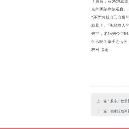
了感冒，在浴池晕倒
京的医院住院观察。
“还蛮为我自己自豪
就悬了。”谈起救人
去世，老妈妈今年8
什么呢？举手之劳罢
校对 徐珩
上一篇：
股东户数最新
下一篇：
画家陈危冰